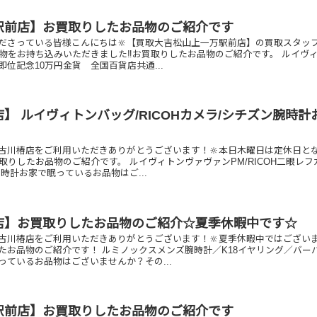
駅前店】お買取りしたお品物のご紹介です
ださっている皆様こんにちは🔆【買取大吉松山上一万駅前店】の買取スタッ
品物をお持ち込みいただきました‼️お買取りしたお品物のご紹介です。 ルイヴ
位記念10万円金貨 全国百貨店共通...
】 ルイヴィトンバッグ/RICOHカメラ/シチズン腕時計
古川椿店をご利用いただきありがとうございます！🔆本日木曜日は定休日と
取りしたお品物のご紹介です。 ルイヴィトンヴァヴァンPM/RICOH二眼レフ
時計お家で眠っているお品物はご...
店】お買取りしたお品物のご紹介☆夏季休暇中です☆
古川椿店をご利用いただきありがとうございます！🔆夏季休暇中ではござい
たお品物のご紹介です！ ルミノックスメンズ腕時計／K18イヤリング／バー
っているお品物はございませんか？その...
駅前店】お買取りしたお品物のご紹介です