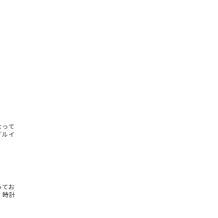
なって
／ルイ
ってお
、時計