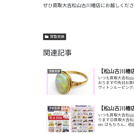
ぜひ買取大吉松山古川椿店にお越しくださ
買取実績
関連記事
【松山古川椿
買取実績
いつも買取大吉松山
おります🫡先日お
ヴィトンルーピング
【松山古川椿
買取実績
いつも買取大吉松山
ります😌買取大吉
etc.はもちろん、