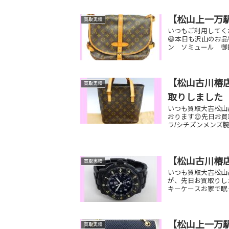
【松山上一万
買取実績
いつもご利用してく
😆本日も沢山のお
ン ソミュール 御即
【松山古川椿店
買取実績
取りしました
いつも買取大吉松山
おります😌先日お買
ラ/シチズンメンズ腕
【松山古川椿
買取実績
いつも買取大吉松山
が、先日お買取りし
キーケースお家で眠
【松山上一万
買取実績