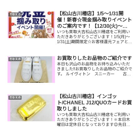
お品物をお持ち込みいただきました‼️お買
取りしたお品物のご紹介です。 GUCCIサ
ングラス／プレミア1,000円銀貨／携帯電
【松山古川椿店】1/5～1/31開
買取実績
話しまいっ...
催！新春☆現金掴み取りイベント
のご案内です！【12/30(火)～
いつも買取大吉松山古川椿店をご利用い
1/4(日)休業です】
ただきありがとうございます！1/5(月)～
1/31(土)期間限定☆お客様還元フェアとし
まして、新春☆現金掴み取りイベントを
開催いたします！🥰11,500円以上ご成約
のお客様限定でご参加いただけます😌(金
お買取りしたお品物のご紹介です
買取実績
券...
本日も沢山のお品物をお持ち込みいただ
きました‼️お買取りしたお品物のご紹介で
す。 ルイヴィトン スニーカー 古
銭 クオカード今はもう履
いていないスニーカーや実家のお片付け
で出てきた古銭、商品券など一点一点丁
寧に査定させていただ...
【松山古川椿店】インゴッ
買取実績
ト/CHANEL J12/QUOカードお買
取りしました
いつも買取大吉松山古川椿店をご利用い
ただきありがとうございます！🔆本日木
曜日は定休日となっております😌先日お
買取りしたお品物のご紹介です。 インゴ
ット/CHANEL J12/QUOカードお家で眠
っているお品物はございませんか？ぜひ