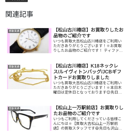
関連記事
【松山古川椿店】お買取りしたお
買取実績
品物のご紹介です
いつも買取大吉松山古川椿店をご利用い
ただきありがとうございます！🔆お買取
りしたお品物のご紹介です！ ティファニ
ー時計／ワンピースライター／骨董品壺
家で眠っているお品物はございません
か？そのお品物ぜひ！買取大吉松山古川
【松山古川椿店】K18ネックレ
買取実績
椿店にお査定させてくださ...
ス/ルイヴィトンバッグ/JCBギフ
トカードお買取りしました
いつも買取大吉松山古川椿店をご利用い
ただきありがとうございます！🔆本日木
曜日は定休日となっております😌先日お
買取りしたお品物のご紹介です。 K18ネ
ックレス/ルイヴィトン ヴォジラー
ル/JCBギフトカードお家で眠っているお
【松山上一万駅前店】お買取りし
買取実績
品物はございません...
たお品物のご紹介です
いつもご利用してくださっている皆様こ
んにちは🔆【買取大吉松山上一万駅前
店】の買取スタッフです😆先日も沢山の