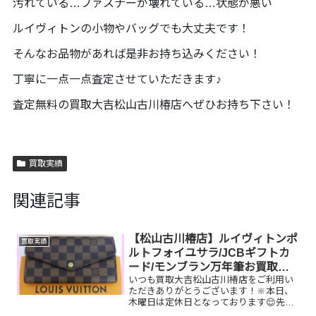
汚れている…ファスナーが壊れている…状態が悪い
ルイヴィトンの小物やバッグでも大丈夫です！
そんなお品物があれば是非お持ち込みください！
丁寧に一点一点査定させていただきます♪
査定無料の買取大吉松山古川椿店へぜひお持ち下さい！
買取実績
関連記事
【松山古川椿店】ルイヴィトンポ
買取実績
ルトフォイユサラ/JCBギフトカ
ード/モンブラン万年筆お買取り
いつも買取大吉松山古川椿店をご利用い
しました
ただきありがとうございます！🔆本日、
木曜日は定休日となっております😌先日
お買取りしたお品物のご紹介です。 ルイ