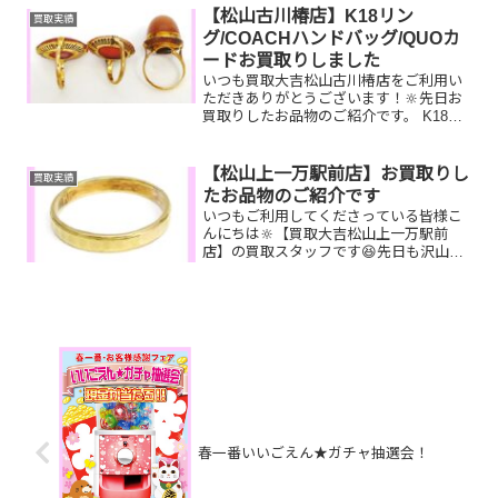
んか？ぜひ買取大吉松山古川椿店にお査
【松山古川椿店】K18リン
買取実績
定させてください...
グ/COACHハンドバッグ/QUOカ
ードお買取りしました
いつも買取大吉松山古川椿店をご利用い
ただきありがとうございます！🔆先日お
買取りしたお品物のご紹介です。 K18リ
ング/COACHハンドバッグ/QUOカードお
家で眠っているお品物はございません
か？ぜひ買取大吉松山古川椿店にお査定
【松山上一万駅前店】お買取りし
買取実績
させてください...
たお品物のご紹介です
いつもご利用してくださっている皆様こ
んにちは🔆【買取大吉松山上一万駅前
店】の買取スタッフです😆先日も沢山の
お品物をお持ち込みいただきました‼️お買
取りしたお品物のご紹介です。 K18リン
グ Zippoライター イ
ヴサンローラ...
春一番いいごえん★ガチャ抽選会！