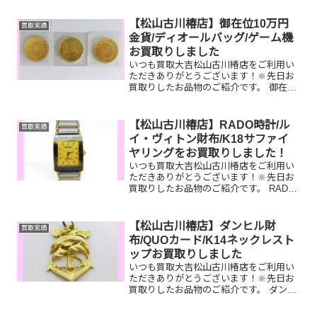
ヴィトンポルトフォイユサラ/JCBギフト
カード/モンブラン万年筆お家で眠ってい
【松山古川椿店】御在位10万円
買取実績
るお品物はござい...
金貨/ディオールバッグ/ゲーム機
お買取りしました
いつも買取大吉松山古川椿店をご利用い
ただきありがとうございます！🔆先日お
買取りしたお品物のご紹介です。 御在位
10万円金貨/ディオールトートバッ
グ/PSPゲーム機お家で眠っているお品物
はございませんか？ぜひ買取大吉松山古
【松山古川椿店】RADO時計/ル
買取実績
川椿店にお査定させて...
イ・ヴィトン財布/K18サファイ
ヤリングをお買取りしました！
いつも買取大吉松山古川椿店をご利用い
ただきありがとうございます！🔆先日お
買取りしたお品物のご紹介です。 RADO
時計/ルイ・ヴィトン財布/K18サファイヤ
リングお家で眠っているお品物はござい
ませんか？そのお品物ぜひ！買取大吉松
【松山古川椿店】ダンヒル財
買取実績
山古川椿店にお...
布/QUOカード/K14ネックレスト
ップお買取りしました
いつも買取大吉松山古川椿店をご利用い
ただきありがとうございます！🔆先日お
買取りしたお品物のご紹介です。 ダンヒ
ル財布/QUOカード/K14ネックレストッ
プお家で眠っているお品物はございませ