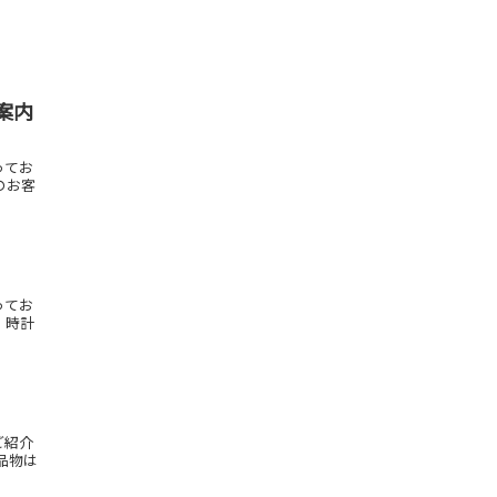
ご案内
ってお
約のお客
ってお
、時計
ご紹介
品物は