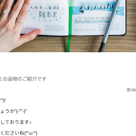
たお品物のご紹介です
20
)!
(-“”-)”
しております♪
いね(*’ω’*)