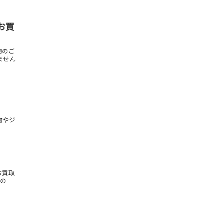
お買
物のご
ません
物やジ
お買取
もの