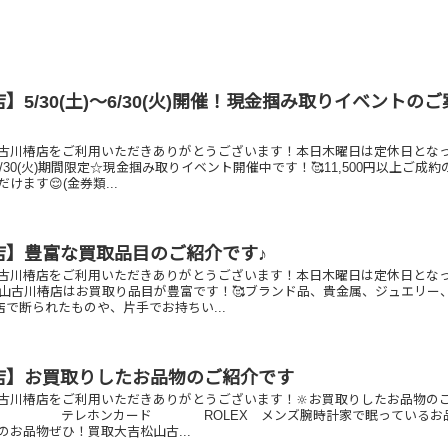
】5/30(土)～6/30(火)開催！現金掴み取りイベントの
古川椿店をご利用いただきありがとうございます！本日木曜日は定休日とな
)～6/30(火)期間限定☆現金掴み取りイベント開催中です！🥰11,500円以上ご成
ます😌(金券類...
店】豊富な買取品目のご紹介です♪
古川椿店をご利用いただきありがとうございます！本日木曜日は定休日とな
松山古川椿店はお買取り品目が豊富です！🥰ブランド品、貴金属、ジュエリー
他店で断られたものや、片手でお持ちい...
店】お買取りしたお品物のご紹介です
古川椿店をご利用いただきありがとうございます！🔆お買取りしたお品物の
0リング テレホンカード ROLEX メンズ腕時計家で眠っているお
のお品物ぜひ！買取大吉松山古...