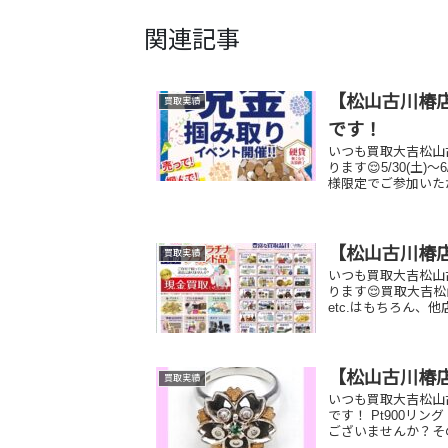
関連記事
【松山古川椿店
買取実績
です！
いつも買取大吉松山
ります😌5/30(土
様限定でご参加いただけ
【松山古川椿
買取実績
いつも買取大吉松山
ります😌買取大吉
etc.はもちろん、
【松山古川椿
買取実績
いつも買取大吉松山
です！ Pt90
ございませんか？そ