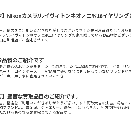
】Nikonカメラ/ルイヴィトンネオノエ/K18イヤリング
古川椿店をご利用いただきありがとうございます！🔆先日お買取りしたお品
nカメラ/ルイヴィトンネオノエ/K18イヤリングお家で眠っているお品物はござい
古川椿店にお査定させてく...
お品物のご紹介です
をお持ち込みいただきました‼️お買取りしたお品物のご紹介です。 K18 リン
 コインケース ANA株主優待券今はもう使っていないブランド小
ど一点一点丁寧に査定させていただき...
店】豊富な買取品目のご紹介です♪
古川椿店をご利用いただきありがとうございます！買取大吉松山古川椿店は
🥰ブランド品、貴金属、ジュエリー、時計etc.はもちろん、他店で断られた
ただけるものならお買取りできるお品が...