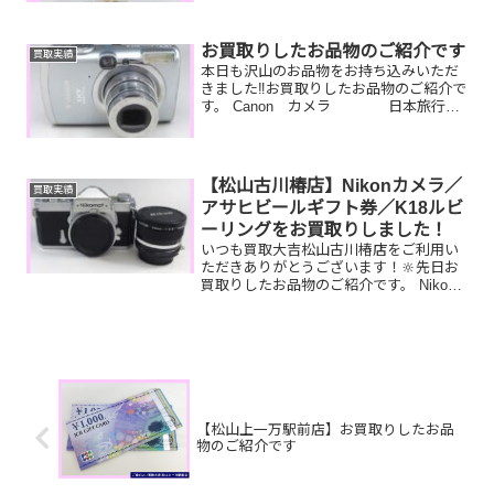
ス時計／古銭／携帯電話お家で眠ってい
るお品物はございませんか？ぜひ買取大
吉松山古川椿店にお査定させてくださ
お買取りしたお品物のご紹介です
買取実績
い！💫皆様のお越しをお待...
本日も沢山のお品物をお持ち込みいただ
きました‼️お買取りしたお品物のご紹介で
す。 Canon カメラ 日本旅行ギ
フト旅行券 ライター昔集められても
カメラやライター、使わない商品券など
一点一点丁寧に査定させていただきます
ので是非気軽に...
【松山古川椿店】Nikonカメラ／
買取実績
アサヒビールギフト券／K18ルビ
ーリングをお買取りしました！
いつも買取大吉松山古川椿店をご利用い
ただきありがとうございます！🔆先日お
買取りしたお品物のご紹介です。 Nikon
カメラ／アサヒビールギフト券／K18ル
ビーリングお家で眠っているお品物はご
ざいませんか？そのお品物ぜひ！買取大
吉松山古川椿店に...
【松山上一万駅前店】お買取りしたお品
物のご紹介です