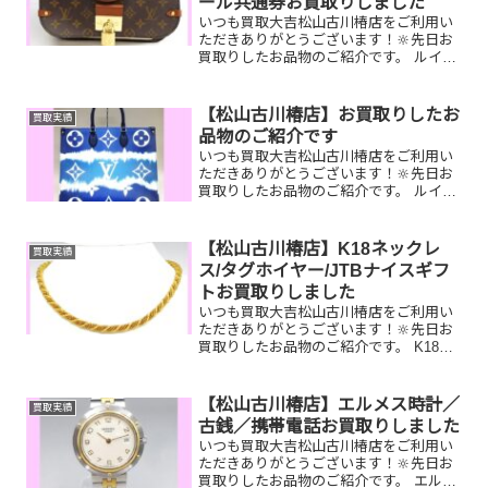
ール共通券お買取りしました
いつも買取大吉松山古川椿店をご利用い
ただきありがとうございます！🔆先日お
買取りしたお品物のご紹介です。 ルイヴ
ィトンヴォジラール/Pt900エメラルドリ
ング/ビール共通券お家で眠っているお品
物はございませんか？ぜひ買取大吉松山
【松山古川椿店】お買取りしたお
買取実績
古川椿店にお査...
品物のご紹介です
いつも買取大吉松山古川椿店をご利用い
ただきありがとうございます！🔆先日お
買取りしたお品物のご紹介です。 ルイヴ
ィトンオンザゴー／CHANEL J12／テ
レホンカードお家で眠っているお品物は
ございませんか？そのお品物ぜひ！買取
【松山古川椿店】K18ネックレ
買取実績
大吉松山古川椿店...
ス/タグホイヤー/JTBナイスギフ
トお買取りしました
いつも買取大吉松山古川椿店をご利用い
ただきありがとうございます！🔆先日お
買取りしたお品物のご紹介です。 K18ネ
ックレス/タグホイヤー/JTBナイスギフト
お家で眠っているお品物はございません
か？ぜひ買取大吉松山古川椿店にお査定
【松山古川椿店】エルメス時計／
買取実績
させてください...
古銭／携帯電話お買取りしました
いつも買取大吉松山古川椿店をご利用い
ただきありがとうございます！🔆先日お
買取りしたお品物のご紹介です。 エルメ