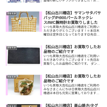
整理の新しいチラシができました！お気
軽にご相談くださいませ🫡
【松山古川椿店】サマンサタバサ
買取実績
バッグ/Pt900パールネックレ
ス/IWC腕時計お買取りしました
いつも買取大吉松山古川椿店をご利用い
ただきありがとうございます！🔆本日木
曜日は定休日となっております😌先日お
買取りしたお品物のご紹介です。 サマン
サタバサハンドバッグ/Pt900パールネッ
クレス/IWC腕時計お家で眠っているお品
【松山古川椿店】お買取りしたお
買取実績
物はございま...
品物のご紹介です
いつも買取大吉松山古川椿店をご利用い
ただきありがとうございます！🔆先日お
買取りしたお品物のご紹介です。 ダンヒ
ル財布／JCBギフトカード／K18ブレス
レットお家で眠っているお品物はござい
ませんか？そのお品物ぜひ！買取大吉松
【松山古川椿店】お買取りしたお
買取実績
山古川椿店にお査定...
品物のご紹介です
いつも買取大吉松山古川椿店をご利用の
みなさまこんにちは😊買取大吉松山古川
椿店は本日も元気に営業しております🔆
先日お買取りしたお品物のご紹介です！
バッグやお財布etc…どんな状態でも大丈
夫👌！！！！よくお客様に聞かれるので
【松山古川椿店】楽山焼き/タグ
買取実績