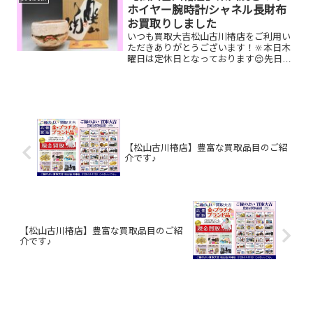
すが…「内側がボロボ...
ホイヤー腕時計/シャネル長財布
お買取りしました
いつも買取大吉松山古川椿店をご利用い
ただきありがとうございます！🔆本日木
曜日は定休日となっております😌先日お
買取りしたお品物のご紹介です。 楽山焼
き/タグホイヤー腕時計/シャネル長財布
お家で眠っているお品物はございません
か？ぜひ買取大吉松山...
【松山古川椿店】豊富な買取品目のご紹
介です♪
【松山古川椿店】豊富な買取品目のご紹
介です♪