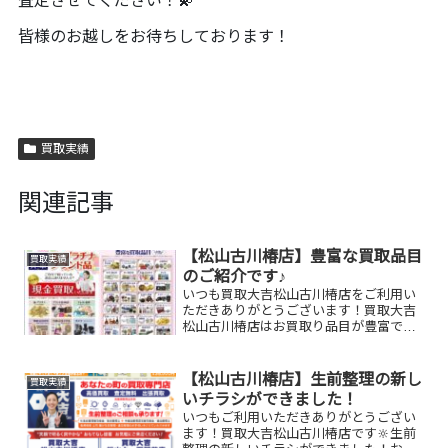
査定させてください！💫
皆様のお越しをお待ちしております！
買取実績
関連記事
【松山古川椿店】豊富な買取品目
買取実績
のご紹介です♪
いつも買取大吉松山古川椿店をご利用い
ただきありがとうございます！買取大吉
松山古川椿店はお買取り品目が豊富で
す！🥰ブランド品、貴金属、ジュエリ
ー、時計etc.はもちろん、他店で断られ
たものや、片手でお持ちいただけるもの
【松山古川椿店】生前整理の新し
買取実績
ならお買取りできるお品が...
いチラシができました！
いつもご利用いただきありがとうござい
ます！買取大吉松山古川椿店です🔆生前