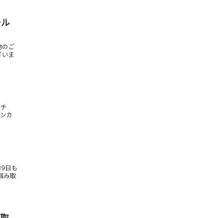
ール
物のご
ざいま
バーチ
ホンカ
9日も
掴み取