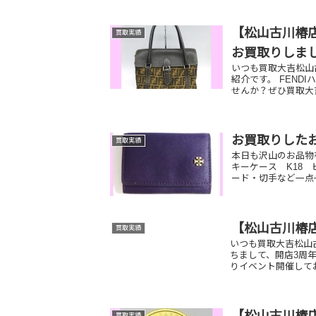
【松山古川椿店
買取実績
お買取りしま
いつも買取大吉松山
紹介です。 FEND
せんか？ぜひ買取大吉
お買取りした
買取実績
本日も沢山のお品物
キーケース K18
ード・切手など一点
【松山古川椿
買取実績
いつも買取大吉松山
ちまして、開店3周
りイベント開催しておりま
買取実績