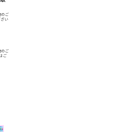
買取
物のご
ござい
物のご
はご