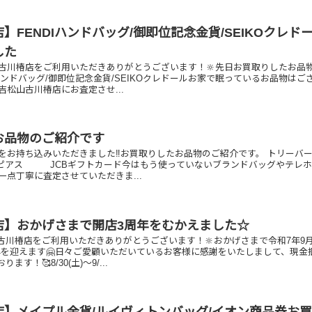
】FENDIハンドバッグ/御即位記念金貨/SEIKOクレド
した
古川椿店をご利用いただきありがとうございます！🔆先日お買取りしたお品
Iハンドバッグ/御即位記念金貨/SEIKOクレドールお家で眠っているお品物はご
松山古川椿店にお査定させ...
お品物のご紹介です
をお持ち込みいただきました‼️お買取りしたお品物のご紹介です。 トリー
 ピアス JCBギフトカード今はもう使っていないブランドバッグやテレ
一点丁寧に査定させていただきま...
店】おかげさまで開店3周年をむかえました☆
古川椿店をご利用いただきありがとうございます！🔆おかげさまで令和7年9月
年を迎えます🤗日々ご愛顧いただいているお客様に感謝をいたしまして、現金
す！🥰8/30(土)～9/...