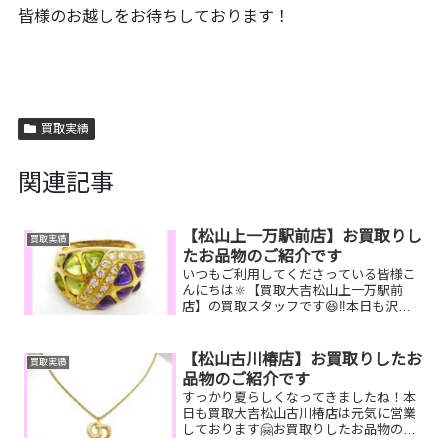
皆様のお越しをお待ちしております！
買取実績
関連記事
【松山上一万駅前店】お買取りし
買取実績
たお品物のご紹介です
いつもご利用してくださっている皆様こ
んにちは🔆【買取大吉松山上一万駅前
店】の買取スタッフです😆‼️本日も沢山
のお品物をお持ち込みいただきました‼️お
買取りしたお品物のご紹介です。 K18
リング 楽山
【松山古川椿店】お買取りしたお
買取実績
焼 図書カード貰っ...
品物のご紹介です
すっかり夏らしくなってきましたね！本
日も買取大吉松山古川椿店は元気に営業
しております🤗お買取りしたお品物のご
紹介です！ C.Dior ネックレス 酒井