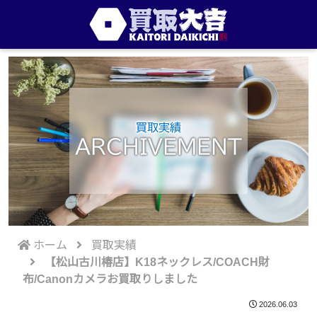
買取実績
ARCHIVEMENT
ホーム
買取実績
【松山古川椿店】K18ネックレス/COACH財
布/Canonカメラお買取りしました
2026.06.03