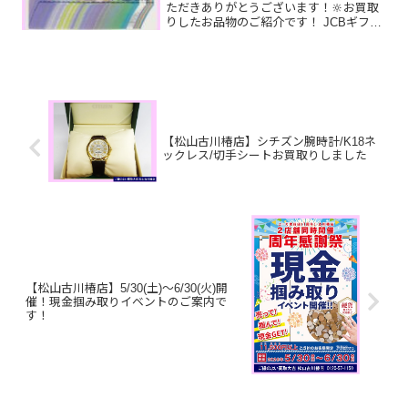
ただきありがとうございます！🔆お買取
りしたお品物のご紹介です！ JCBギフト
カード／ROLEXデイトジャスト／Pt900
パールリング家で眠っているお品物はご
ざいませんか？そのお品物ぜひ！買取大
吉松山古川椿...
【松山古川椿店】シチズン腕時計/K18ネ
ックレス/切手シートお買取りしました
【松山古川椿店】5/30(土)～6/30(火)開
催！現金掴み取りイベントのご案内で
す！