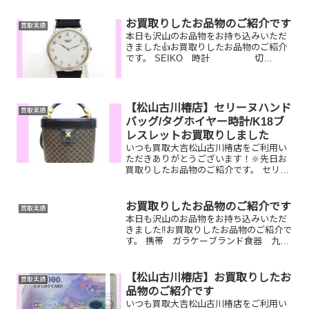
田柿右衛門 壺 GUCCI ハンドバッ
グお家で眠っているお品物はございませ
お買取りしたお品物のご紹介です
買取実績
んか？そのお...
本日も沢山のお品物をお持ち込みいただ
きました👍お買取りしたお品物のご紹介
です。 SEIKO 時計 切
手 ガラケー電池が止
まっていたりベルトがちぎれてしまった
時計や片付けしてた沢山出てきた切手や
昔使っていたガラケーなど...
【松山古川椿店】セリーヌハンド
買取実績
バッグ/タグホイヤー時計/K18ブ
レスレットお買取りしました
いつも買取大吉松山古川椿店をご利用い
ただきありがとうございます！🔆先日お
買取りしたお品物のご紹介です。 セリー
ヌハンドバッグ/タグホイヤー時計/K18ブ
レスレットお家で眠っているお品物はご
ざいませんか？ぜひ買取大吉松山古川椿
お買取りしたお品物のご紹介です
買取実績
店にお査定させて...
本日も沢山のお品物をお持ち込みいただ
きました‼️お買取りしたお品物のご紹介で
す。 携帯 ガラケーブランド食器 九谷
焼銀製品 ウィスキーボトル今はもう使
っていないブランド小物やテレホンカー
ド、古銭など一点一点丁寧に査定させて
【松山古川椿店】お買取りしたお
買取実績
いただきますので是...
品物のご紹介です
いつも買取大吉松山古川椿店をご利用い