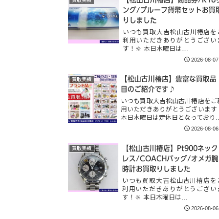
買取実績
ング/プルーフ貨幣セットお買
りしました
いつも買取大吉松山古川椿店を
利用いただきありがとうござい
す！🔆 本日木曜日は…
2026-08-07
【松山古川椿店】豊富な買取品
買取実績
目のご紹介です♪
いつも買取大吉松山古川椿店をご
用いただきありがとうございます
本日木曜日は定休日となっており
2026-08-06
【松山古川椿店】Pt900ネック
買取実績
レス/COACHバッグ/オメガ腕
時計お買取りしました
いつも買取大吉松山古川椿店を
利用いただきありがとうござい
す！🔆 本日木曜日は…
2026-08-06