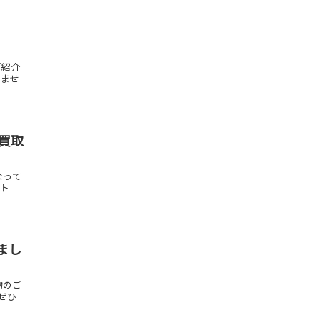
ご紹介
いませ
お買取
なって
ィト
まし
物のご
ぜひ