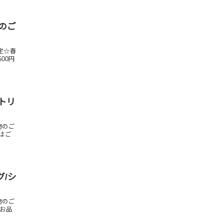
会のご
定☆春
00円
トリ
物のご
はご
グ/シ
物のご
るお品