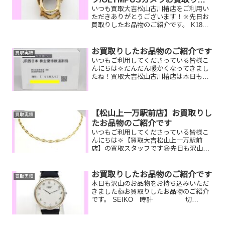
いつも買取大吉松山古川椿店をご利用い
ました
ただきありがとうございます！🔆先日お
買取りしたお品物のご紹介です。 K18ネ
ックレストップ/ルイヴィトン スタート
レイルアンクルブーツ/OLYMPUSカメラ
お家で眠っているお品物はございません
お買取りしたお品物のご紹介です
買取実績
か？ぜひ買取...
いつもご利用してくださっている皆様こ
んにちは🔆だんだん暖かくなってきまし
たね！買取大吉松山古川椿店は本日も元
気に営業しております🫡お買取りしたお
品物のご紹介です。 お家で眠っているお
品物はございませんか？そのお品物ぜ
ひ！買取大吉松山古川椿店...
【松山上一万駅前店】お買取りし
買取実績
たお品物のご紹介です
いつもご利用してくださっている皆様こ
んにちは🔆【買取大吉松山上一万駅前
店】の買取スタッフです😆先日も沢山の
お品物をお持ち込みいただきました‼️お買
取りしたお品物のご紹介です。 K18 ネ
ックレス トリーバーチ 折り財
お買取りしたお品物のご紹介です
買取実績
布 図書カードNEX...
本日も沢山のお品物をお持ち込みいただ
きました👍お買取りしたお品物のご紹介
です。 SEIKO 時計 切
手 ガラケー電池が止
まっていたりベルトがちぎれてしまった
時計や片付けしてた沢山出てきた切手や