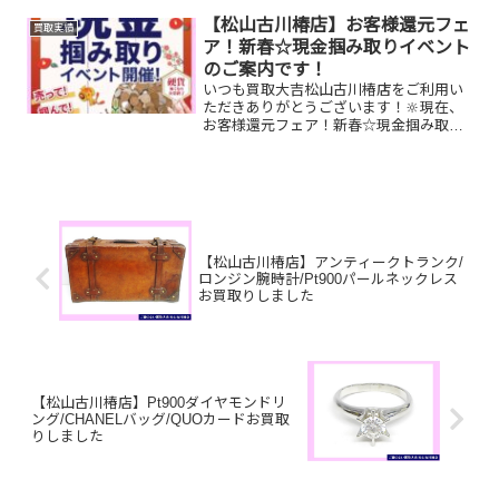
昔使っていたガラケーなど...
【松山古川椿店】お客様還元フェ
買取実績
ア！新春☆現金掴み取りイベント
のご案内です！
いつも買取大吉松山古川椿店をご利用い
ただきありがとうございます！🔆現在、
お客様還元フェア！新春☆現金掴み取り
イベントを開催中です🥰1/5(月)～1/31(土)
期間限定！！11,500円以上ご成約のお客
様限定でご参加いただけます😌(金券類、
テ...
【松山古川椿店】アンティークトランク/
ロンジン腕時計/Pt900パールネックレス
お買取りしました
【松山古川椿店】Pt900ダイヤモンドリ
ング/CHANELバッグ/QUOカードお買取
りしました