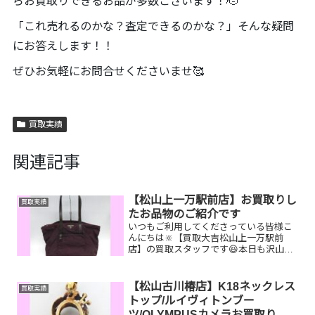
らお買取りできるお品が多数ございます！🫡
「これ売れるのかな？査定できるのかな？」そんな疑問
にお答えします！！
ぜひお気軽にお問合せくださいませ🥰
買取実績
関連記事
【松山上一万駅前店】お買取りし
買取実績
たお品物のご紹介です
いつもご利用してくださっている皆様こ
んにちは🔆【買取大吉松山上一万駅前
店】の買取スタッフです😆本日も沢山の
お品物をお持ち込みいただきました‼️お買
取りしたお品物のご紹介です。 プラダ
バッグ 古銭
【松山古川椿店】K18ネックレス
買取実績
図書カードNEXTし...
トップ/ルイヴィトンブー
ツ/OLYMPUSカメラお買取りし