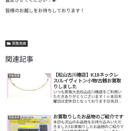
査定させてください！💫
皆様のお越しをお待ちしております！
買取実績
関連記事
【松山古川椿店】K18ネックレ
買取実績
ス/ルイヴィトン小物/古銭お買取
りしました
いつも買取大吉松山古川椿店をご利用い
ただきありがとうございます！🔆本日木
曜日は定休日となっております😌先日お
買取りしたお品物のご紹介です。 K18
ネックレス/ルイヴィトン ポシェット・
クレ/穴銭お家で眠っているお品物はござ
お買取りしたお品物のご紹介です
買取実績
いませんか？ぜひ...
本日も沢山のお品物をお持ち込みいただ
きました‼️お買取りしたお品物のご紹介で