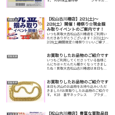
す。 ANA株主優待券 シャネル
トートバッグ テレホンカード今はも
う使っていない金券やブランドバッグ、
テレホンカードなど一点一点丁寧に査定
させていただきま...
【松山古川椿店】2/21(土)～
買取実績
2/28(土）開催！椿祭り☆現金掴
み取りイベントのご案内です！
いつも買取大吉松山古川椿店をご利用い
ただきありがとうございます！2/21(土)～
2/28(土)期間限定☆椿祭り☆いいご縁フェ
アとしまして、現金掴み取りイベントを
開催中です！🥰11,500円以上ご成約のお
客様限定でご参加いただけます😌(金券
お買取りしたお品物のご紹介です
買取実績
類...
いつもご利用してくださっている皆様こ
んにちは🔆だんだん暖かくなってきまし
たね！買取大吉松山古川椿店は本日も元
気に営業しております🫡お買取りしたお
品物のご紹介です。 お家で眠っているお
品物はございませんか？そのお品物ぜ
お買取りしたお品物のご紹介です
買取実績
ひ！買取大吉松山古川椿店...
本日も沢山のお品物をお持ち込みいただ
きました‼️お買取りしたお品物のご紹介で
す。 K18 喜平ネックレス プラダ
バッグ JCBギフトカード昔買った
喜平のネックレス、使わないバッグ、商
品券など一点一点丁寧に査定させていた
だきますので是...
【松山古川椿店】豊富な買取品目
買取実績