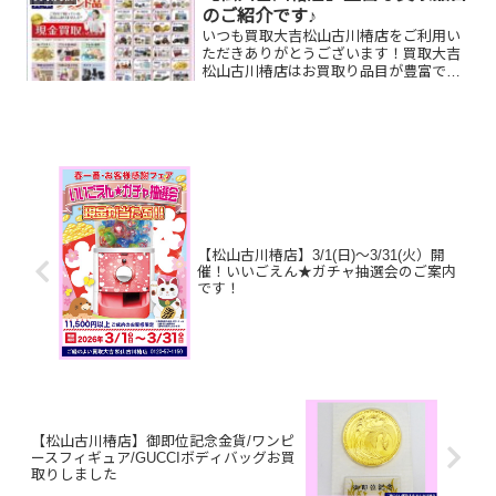
のご紹介です♪
いつも買取大吉松山古川椿店をご利用い
ただきありがとうございます！買取大吉
松山古川椿店はお買取り品目が豊富で
す！🥰ブランド品、貴金属、ジュエリ
ー、時計etc.はもちろん、他店で断られ
たものや、片手でお持ちいただけるもの
ならお買取りできるお品が...
【松山古川椿店】3/1(日)～3/31(火）開
催！いいごえん★ガチャ抽選会のご案内
です！
【松山古川椿店】御即位記念金貨/ワンピ
ースフィギュア/GUCCIボディバッグお買
取りしました