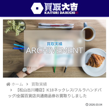
買取実績
ARCHIVEMENT
ホーム
買取実績
【松山古川椿店】K18ネックレス/フルラハンドバ
ッグ/全国百貨店共通商品券お買取りしました
2026.03.04