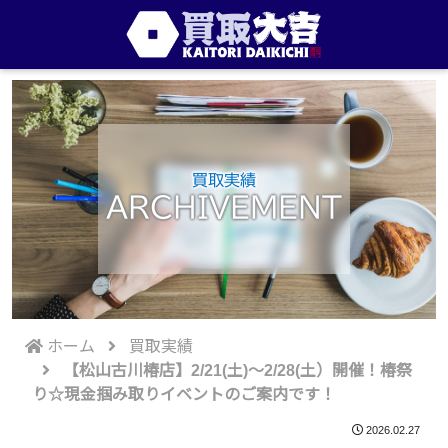
買取実績
ARCHIVEMENT
ホーム
買取実績
【松山古川椿店】2/21(土)～2/28(土）開催！椿祭
り☆現金掴み取りイベントのご案内です！
2026.02.27