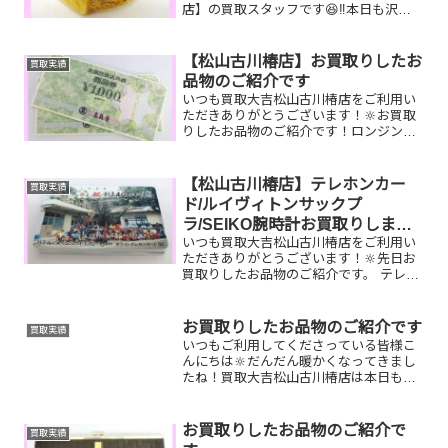
店】の買取スタッフです😆‼️本日も沢山
のお品物をお持ち込みいただきました‼️お
買取りしたお品物のご紹介です。 K18
印台リング ロレックス ヨットマ
【松山古川椿店】お買取りしたお
買取実績
スター 古銭買...
品物のご紹介です
いつも買取大吉松山古川椿店をご利用い
ただきありがとうございます！🔆お買取
りしたお品物のご紹介です！ロンジン腕
時計、ティファニーダイヤモンドリン
グ、ルイヴィトンバッグお家で眠ってい
るお品物はございませんか？そのお品物
【松山古川椿店】テレホンカー
買取実績
ぜひ！買取大吉松山古川椿店...
ド/ルイヴィトンサックプ
ラ/SEIKO腕時計お買取りしまし
いつも買取大吉松山古川椿店をご利用い
た
ただきありがとうございます！🔆先日お
買取りしたお品物のご紹介です。 テレホ
ンカード/ルイヴィトンサックプ
ラ/SEIKO腕時計お家で眠っているお品物
はございませんか？ぜひ買取大吉松山古
お買取りしたお品物のご紹介です
買取実績
川椿店にお査定させてく...
いつもご利用してくださっている皆様こ
んにちは🔆だんだん暖かくなってきまし
たね！買取大吉松山古川椿店は本日も元
気に営業しております🫡お買取りしたお
品物のご紹介です。 お家で眠っているお
品物はございませんか？そのお品物ぜ
お買取りしたお品物のご紹介で
買取実績
ひ！買取大吉松山古川椿店...