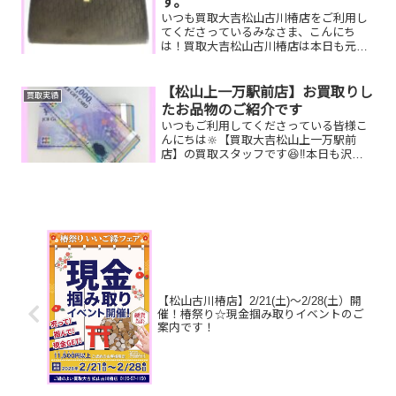
す。
いつも買取大吉松山古川椿店をご利用し
てくださっているみなさま、こんにち
は！買取大吉松山古川椿店は本日も元気
に営業しております！お買取りしたお品
物のご紹介です☆彡 壊れていても、動い
てなくても大丈夫です！お家で眠ってい
【松山上一万駅前店】お買取りし
買取実績
るお品物ぜひお査定させて...
たお品物のご紹介です
いつもご利用してくださっている皆様こ
んにちは🔆【買取大吉松山上一万駅前
店】の買取スタッフです😆‼️本日も沢山
のお品物をお持ち込みいただきました‼️お
買取りしたお品物のご紹介です。 JCBギ
フトカード Pt900 ダイヤリン
グ グッチ ブ...
【松山古川椿店】2/21(土)～2/28(土）開
催！椿祭り☆現金掴み取りイベントのご
案内です！