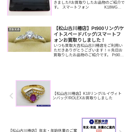
きました‼️お買取りしたお品物のご紹介で
す。 スマートフォン K18WG
イヤリング シャネル 財布昔使って
いたスマートフォンてなかなか捨てられ
ないですよね😣タンスに眠っているジュ
エリー、ブランド...
【松山古川椿店】Pt900リング/ケ
買取実績
イトスペードバッグ/スマートフ
ォンお買取りしました！
いつも買取大吉松山古川椿店をご利用い
ただきありがとうございます！🔆先日お
買取りしたお品物のご紹介です。 Pt900
ダイヤモンドリング/ケイトスペードトー
トバッグ/スマートフォンお家で眠ってい
るお品物はございませんか？そのお品物
ぜひ！買取大吉...
【松山古川椿店】K18リング/ルイヴィト
ンバッグ/ROLEXお買取りしました
【松山古川椿店】年末・年始休業のご案