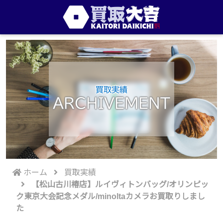
買取実績
ARCHIVEMENT
ホーム
買取実績
【松山古川椿店】ルイヴィトンバッグ/オリンピッ
ク東京大会記念メダル/minoltaカメラお買取りしまし
た