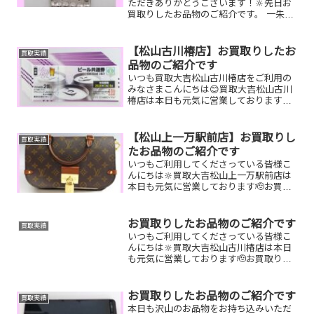
ただきありがとうございます！🔆先日お
買取りしたお品物のご紹介です。 一朱
銀/K18ネックレス/ルイヴィトンカバピア
ノお家で眠っているお品物はございませ
んか？ぜひ買取大吉松山古川椿店にお査
【松山古川椿店】お買取りしたお
買取実績
定させてください！...
品物のご紹介です
いつも買取大吉松山古川椿店をご利用の
みなさまこんにちは😊買取大吉松山古川
椿店は本日も元気に営業しております🔆
先日お買取りしたお品物のご紹介です！
お家で眠っているお品物はございません
か？買取大吉松山古川椿店にぜひお査定
【松山上一万駅前店】お買取りし
買取実績
させてください😊ご不明...
たお品物のご紹介です
いつもご利用してくださっている皆様こ
んにちは🔆買取大吉松山上一万駅前店は
本日も元気に営業しております🫡お買取
りしたお品物のご紹介です。 ルイヴィト
ン Pt900 エメラルドリング K18
喜平ネックレスヴォジラールお家で眠っ
お買取りしたお品物のご紹介です
買取実績
ているお品物は...
いつもご利用してくださっている皆様こ
んにちは🔆買取大吉松山古川椿店は本日
も元気に営業しております🫡お買取りし
たお品物のご紹介です。 お家で眠ってい
るお品物はございませんか？そのお品物
ぜひ！買取大吉松山古川椿店にお査定さ
お買取りしたお品物のご紹介です
買取実績
せてください！🤗皆様の...
本日も沢山のお品物をお持ち込みいただ