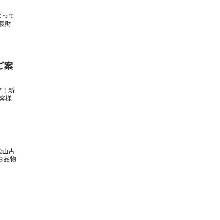
なって
A長財
ご案
ア！新
お客様
松山古
お品物