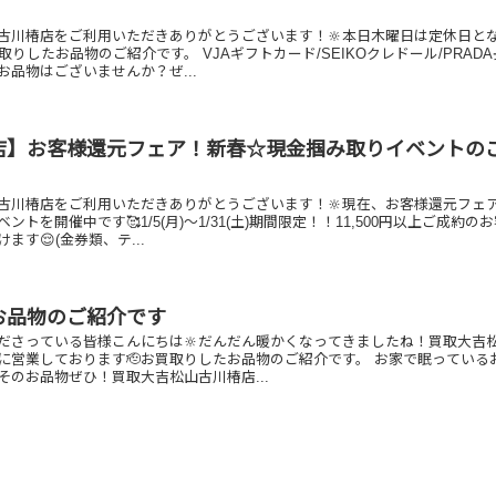
古川椿店をご利用いただきありがとうございます！🔆本日木曜日は定休日と
取りしたお品物のご紹介です。 VJAギフトカード/SEIKOクレドール/PRAD
品物はございませんか？ぜ...
店】お客様還元フェア！新春☆現金掴み取りイベントの
古川椿店をご利用いただきありがとうございます！🔆現在、お客様還元フェ
トを開催中です🥰1/5(月)～1/31(土)期間限定！！11,500円以上ご成約の
ます😌(金券類、テ...
お品物のご紹介です
ださっている皆様こんにちは🔆だんだん暖かくなってきましたね！買取大吉
に営業しております🫡お買取りしたお品物のご紹介です。 お家で眠っている
そのお品物ぜひ！買取大吉松山古川椿店...