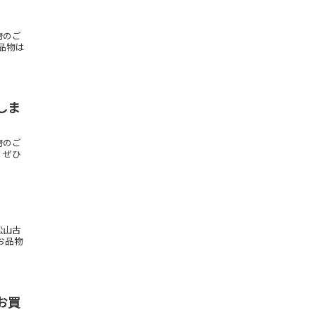
物のご
お品物は
しま
物のご
？ぜひ
松山古
お品物
お買