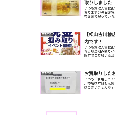
取りしました
いつも買取大吉松山
おります😌先日お買
布お家で眠っているお
【松山古川椿
買取実績
内です！
いつも買取大吉松山
春☆現金掴み取りイベン
限定でご参加いただけ
お買取りした
買取実績
いつもご利用してく
川椿店は本日も元気
はございませんか？