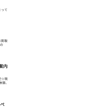
なって
ター
お買取
もの
ご案内
定☆現
金券類、
筆ペ