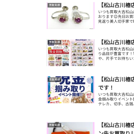
【松山古川椿
買取実績
いつも買取大吉松山
おります😌先日
見返り美人切手家で
【松山古川椿
買取実績
いつも買取大吉松山
り品目が豊富です！
や、片手でお持ちい
【松山古川椿店
買取実績
です！
いつも買取大吉松山古
金掴み取りイベント開
テレカ、切手、古銭、
【松山古川椿店
買取実績
ン先お買取り