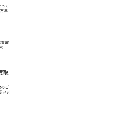
なって
8万年
お買取
もの
買取
物のご
ざいま