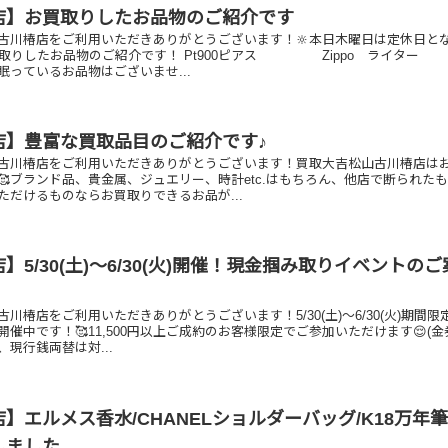
店】お買取りしたお品物のご紹介です
古川椿店をご利用いただきありがとうございます！🔆本日木曜日は定休日と
お買取りしたお品物のご紹介です！ Pt900ピアス Zippo ライ
眠っているお品物はございませ...
店】豊富な買取品目のご紹介です♪
古川椿店をご利用いただきありがとうございます！買取大吉松山古川椿店は
🥰ブランド品、貴金属、ジュエリー、時計etc.はもちろん、他店で断られた
ただけるものならお買取りできるお品が...
】5/30(土)～6/30(火)開催！現金掴み取りイベントの
川椿店をご利用いただきありがとうございます！5/30(土)～6/30(火)期間限
催中です！🥰11,500円以上ご成約のお客様限定でご参加いただけます😌(
現行銭両替は対...
】エルメス香水/CHANELショルダーバッグ/K18万年
しました