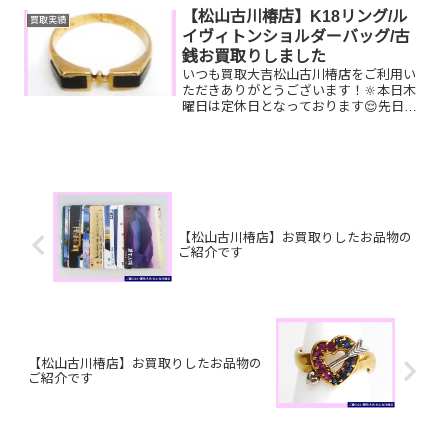
はございませんか？ぜひ買取大吉松山古
【松山古川椿店】K18リング/ル
買取実績
川椿店にお査定さ...
イヴィトンショルダーバッグ/古
銭お買取りしました
いつも買取大吉松山古川椿店をご利用い
ただきありがとうございます！🔆本日木
曜日は定休日となっております😌先日お
買取りしたお品物のご紹介です。 K18リ
ング/ルイヴィトン ミュゼットタンゴ/
古銭お家で眠っているお品物はございま
せんか？ぜひ買取大...
【松山古川椿店】お買取りしたお品物の
ご紹介です
【松山古川椿店】お買取りしたお品物の
ご紹介です