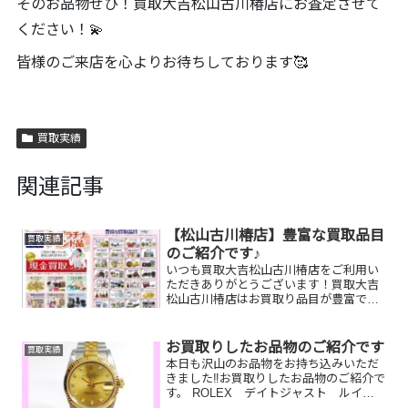
そのお品物ぜひ！買取大吉松山古川椿店にお査定させて
ください！💫
皆様のご来店を心よりお待ちしております🥰
買取実績
関連記事
【松山古川椿店】豊富な買取品目
買取実績
のご紹介です♪
いつも買取大吉松山古川椿店をご利用い
ただきありがとうございます！買取大吉
松山古川椿店はお買取り品目が豊富で
す！🥰ブランド品、貴金属、ジュエリ
ー、時計etc.はもちろん、他店で断られ
たものや、片手でお持ちいただけるもの
お買取りしたお品物のご紹介です
買取実績
ならお買取りできるお品が...
本日も沢山のお品物をお持ち込みいただ
きました‼️お買取りしたお品物のご紹介で
す。 ROLEX デイトジャスト ルイヴ
ィトン キーポル テレホンカード今は