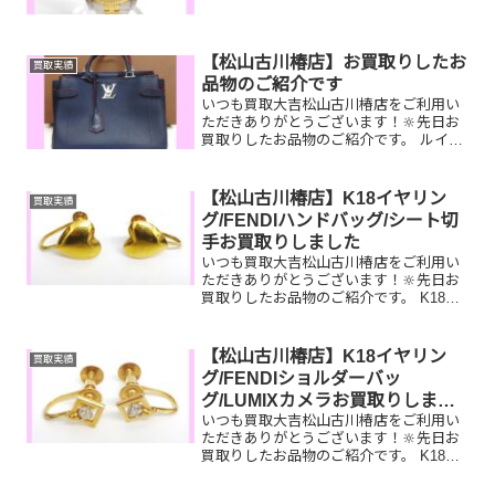
もう使っていないブランドバッグやテレ
ホンカード、時計など一点一点丁寧に査
定させていただき...
【松山古川椿店】お買取りしたお
買取実績
品物のご紹介です
いつも買取大吉松山古川椿店をご利用い
ただきありがとうございます！🔆先日お
買取りしたお品物のご紹介です。 ルイヴ
ィトン ロックミーデーハンドバッグ／
Pt900リング／切手シートお家で眠って
いるお品物はございませんか？そのお品
【松山古川椿店】K18イヤリン
買取実績
物ぜひ！買取大吉松...
グ/FENDIハンドバッグ/シート切
手お買取りしました
いつも買取大吉松山古川椿店をご利用い
ただきありがとうございます！🔆先日お
買取りしたお品物のご紹介です。 K18イ
ヤリング/FENDIハンドバッグ/シート切
手お家で眠っているお品物はございませ
んか？ぜひ買取大吉松山古川椿店にお査
【松山古川椿店】K18イヤリン
買取実績
定させてくださ...
グ/FENDIショルダーバッ
グ/LUMIXカメラお買取りしまし
いつも買取大吉松山古川椿店をご利用い
た
ただきありがとうございます！🔆先日お
買取りしたお品物のご紹介です。 K18イ
ヤリング/FENDIショルダーバッ
グ/LUMIXカメラお家で眠っているお品物