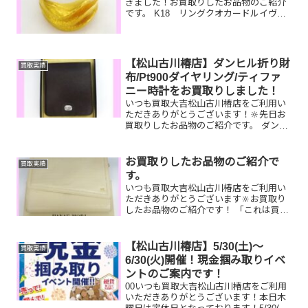
きました！お買取りしたお品物のご紹介
です。 K18 リングクオカードルイヴィ
トン コインケース使われていない貴金
属や商品券はもちろん、汚れている…フ
ァスナーが壊れている…状態が悪いルイ
ヴィトンの小物やバッ...
【松山古川椿店】ダンヒル折り財
買取実績
布/Pt900ダイヤリング/ティファ
ニー時計をお買取りしました！
いつも買取大吉松山古川椿店をご利用い
ただきありがとうございます！🔆先日お
買取りしたお品物のご紹介です。 ダンヒ
ル 折り財布/Pt900 ダイヤリング/ティ
ファニー 時計お家で眠っているお品物
はございませんか？そのお品物ぜひ！買
お買取りしたお品物のご紹介で
買取実績
取大吉松山古川...
す。
いつも買取大吉松山古川椿店をご利用い
ただきありがとうございます🔆お買取り
したお品物のご紹介です！ 「これは買取
できるのかな…？」そんなときは！！ぜ
ひ買取大吉松山古川椿店にお持ちくださ
い！😊喜んでお査定させていただきま
【松山古川椿店】5/30(土)～
買取実績
す！そして！！現在イベン...
6/30(火)開催！現金掴み取りイベ
ントのご案内です！
00いつも買取大吉松山古川椿店をご利用
いただきありがとうございます！本日木