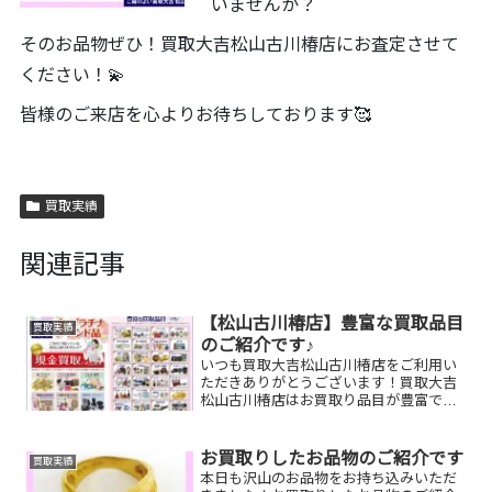
いませんか？
そのお品物ぜひ！買取大吉松山古川椿店にお査定させて
ください！💫
皆様のご来店を心よりお待ちしております🥰
買取実績
関連記事
【松山古川椿店】豊富な買取品目
買取実績
のご紹介です♪
いつも買取大吉松山古川椿店をご利用い
ただきありがとうございます！買取大吉
松山古川椿店はお買取り品目が豊富で
す！🥰ブランド品、貴金属、ジュエリ
ー、時計etc.はもちろん、他店で断られ
たものや、片手でお持ちいただけるもの
お買取りしたお品物のご紹介です
買取実績
ならお買取りできるお品が...
本日も沢山のお品物をお持ち込みいただ