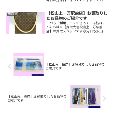
曜日は定休日となっております！5/30(土)
～6/30(火)期間限定☆現金掴み取りイベン
ト開催中です！🥰11,500円以上ご成約の
お客様限定でご参加いただけます😌(金...
【松山上一万駅前店】お買取りし
買取実績
たお品物のご紹介です
いつもご利用してくださっている皆様こ
んにちは🔆【買取大吉松山上一万駅前
店】の買取スタッフです😆先日も沢山の
お品物をお持ち込みいただきました‼️お買
取りしたお品物のご紹介です。 Pt900
ネックレス ルイヴィトン ルーピン
グ 切手シート...
【松山古川椿店】お買取りしたお品物の
ご紹介です
【松山古川椿店】お買取りしたお品物の
ご紹介です