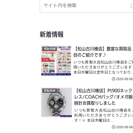
新着情報
【松山古川椿店】豊富な買取品
買取実績
目のご紹介です♪
いつも買取大吉松山古川椿店をご
用いただきありがとうございます
本日木曜日は定休日となっており
2026-08-06
【松山古川椿店】Pt900ネック
買取実績
レス/COACHバッグ/オメガ腕
時計お買取りしました
いつも買取大吉松山古川椿店を
利用いただきありがとうござい
す！🔆 本日木曜日は…
2026-08-06