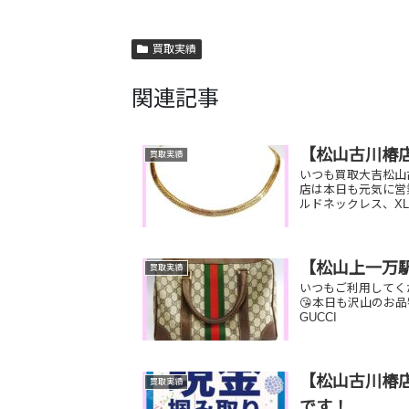
買取実績
関連記事
【松山古川椿
買取実績
いつも買取大吉松山
店は本日も元気に営
ルドネックレス、XL
【松山上一万
買取実績
いつもご利用してく
😘本日も沢山のお
GUCCI 
【松山古川椿店
買取実績
です！