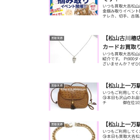
いつも買取大吉松山古
金掴み取りイベント開
テレカ、切手、古銭、
【松山古川椿店
買取実績
カードお買取
いつも買取大吉松山
紹介です。 Pt90
ざいませんか？ぜひ買
【松山上一万
買取実績
いつもご利用してく
😘本日も沢山のお
チ 御在位10万
【松山上一万
買取実績
いつもご利用してく
😘本日も買取大吉