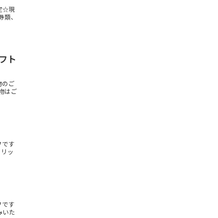
定☆現
金券類、
ギフト
物のご
品物はご
フです
トリッ
フです
みいた