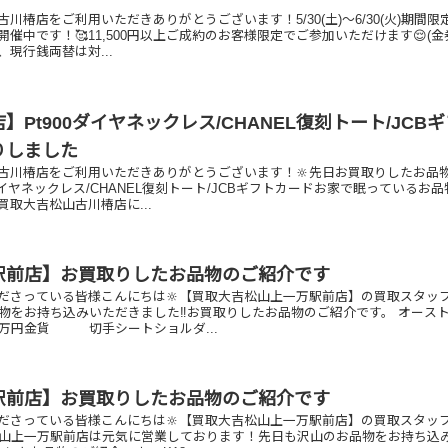
川椿店をご利用いただきありがとうございます！5/30(土)～6/30(火)期間限
催中です！🥰11,500円以上ご成約のお客様限定でご参加いただけます😌(
現行銭両替は対...
】Pt900ダイヤネックレス/CHANEL復刻トート/JCB
りしました
古川椿店をご利用いただきありがとうございます！🔆先日お買取りしたお品
0ダイヤネックレス/CHANEL復刻トート/JCBギフトカードお家で眠っているお
取大吉松山古川椿店に...
駅前店】お買取りしたお品物のご紹介です
ださっている皆様こんにちは🔆【買取大吉松山上一万駅前店】の買取スタッ
品物をお持ち込みいただきました‼️お買取りしたお品物のご紹介です。 オース
円金貨 切手シートショルダ...
駅前店】お買取りしたお品物のご紹介です
ださっている皆様こんにちは🔆【買取大吉松山上一万駅前店】の買取スタッ
松山上一万駅前店は元気に営業しております！先日も沢山のお品物をお持ち込