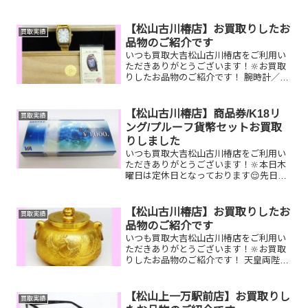
【松山古川椿店】お買取りしたお
買取実績
品物のご紹介です
いつも買取大吉松山古川椿店をご利用い
ただきありがとうございます！🔆お買取
りしたお品物のご紹介です！ 腕時計／バ
ーバリートートバッグ／図書カード家で
眠っているお品物はございませんか？そ
のお品物ぜひ！買取大吉松山古川椿店に
【松山古川椿店】商品券/K18リ
買取実績
お査定させてください！...
ング/プルーフ貨幣セットお買取
りしました
いつも買取大吉松山古川椿店をご利用い
ただきありがとうございます！🔆本日木
曜日は定休日となっております😌先日お
買取りしたお品物のご紹介です。 VJAギ
フトカード/K18 リング/プルーフ貨幣セ
ットお家で眠っているお品物はございま
【松山古川椿店】お買取りしたお
買取実績
せんか？ぜひ買...
品物のご紹介です
いつも買取大吉松山古川椿店をご利用い
ただきありがとうございます！🔆お買取
りしたお品物のご紹介です！ 天皇両陛下
御結婚五十周年記念茶釜／ルイヴィトン
モンスリ／JCBギフトカード家で眠って
いるお品物はございませんか？そのお品
【松山上一万駅前店】お買取りし
買取実績
物ぜひ！買取大吉松...