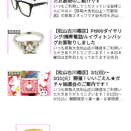
たお品物のご紹介です
いつもご利用してくださっている皆様こ
んにちは🔆【買取大吉松山上一万駅前
店】の買取スタッフです😆先日も沢山の
お品物をお持ち込みいただきました‼️お買
取りしたお品物のご紹介です。 GUCCIサ
ングラス／プレミア1,000円銀貨／携帯電
【松山古川椿店】Pt900ダイヤリ
買取実績
話しまいっ...
ング/携帯電話/ルイヴィトンバッ
グお買取りしました
いつも買取大吉松山古川椿店をご利用い
ただきありがとうございます！🔆本日木
曜日は定休日となっております😌先日お
買取りしたお品物のご紹介です。 Pt900
ダイヤリング/携帯電話/ルイヴィトン
ソーホーお家で眠っているお品物はござ
【松山古川椿店】3/1(日)～
買取実績
いませんか？ぜひ...
3/31(火）開催！いいごえん★ガ
チャ抽選会のご案内です！
いつも買取大吉松山古川椿店をご利用い
ただきありがとうございます！3/1(日)～
3/31(火）期間限定☆春一番・お客様感謝
フェアとしまして現金が当たる！いいご
えん★ガチャ抽選会開催中です！🥰
11,500円以上ご成約のお客様限定でご参
加いただけ...