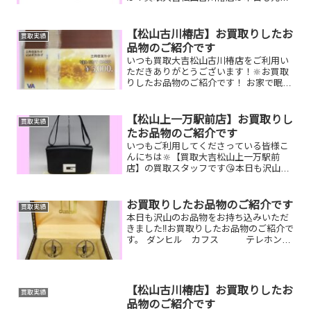
に営業しております！お買取りしたお品
物のご紹介です☆彡ダイヤモンドリン
グ、ゴールドネックレス、XLARGE腕時
【松山古川椿店】お買取りしたお
買取実績
計壊れていても、動いてな...
品物のご紹介です
いつも買取大吉松山古川椿店をご利用い
ただきありがとうございます！🔆お買取
りしたお品物のご紹介です！ お家で眠っ
ているお品物はございませんか？そのお
品物ぜひ！買取大吉松山古川椿店にお査
定させてください！🤗さらに！現在イベ
【松山上一万駅前店】お買取りし
買取実績
ント開催中です！🎊日頃...
たお品物のご紹介です
いつもご利用してくださっている皆様こ
んにちは🔆【買取大吉松山上一万駅前
店】の買取スタッフです😘本日も沢山の
お品物をお持ち込みいただきました‼️お買
取りしたお品物のご紹介です。 GUCCIシ
ョルダーバッグ Nikon カメラ
お買取りしたお品物のご紹介です
買取実績
SEIKO ...
本日も沢山のお品物をお持ち込みいただ
きました‼️お買取りしたお品物のご紹介で
す。 ダンヒル カフス テレホンカ
ード 古銭今はもう使っていない
ブランド小物やテレホンカード、古銭な
ど一点一点丁寧に査定させていただきま
すので是非気軽にお...
【松山古川椿店】お買取りしたお
買取実績
品物のご紹介です