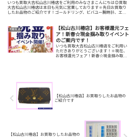
いつも買取大吉松山古川椿店をご利用のみなさまこんにちは😊買取
大吉松山古川椿店は本日も元気に営業しております🔆先日お買取り
したお品物のご紹介です！ゴールドリング、ビバユー腕時計、エメ
ラルドネックレスぜひお査定させてください😊ご不明な点がござ
い...
【松山古川椿店】お客様還元フェ
買取実績
ア！新春☆現金掴み取りイベント
のご案内です！
いつも買取大吉松山古川椿店をご利用い
ただきありがとうございます！🔆現在、
お客様還元フェア！新春☆現金掴み取り
イベントを開催中です🥰1/5(月)～1/31(土)
期間限定！！11,500円以上ご成約のお客
様限定でご参加いただけます😌(金券類、
テ...
【松山古川椿店】お買取りしたお品物の
ご紹介です
【松山古川椿店】お買取りしたお品物の