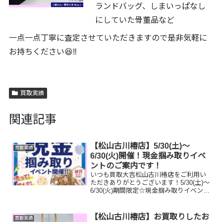
ランドバッグ、しまいっぱなし
にしていた骨董品など
一点一点丁寧に査定させていただきますので是非気軽に
お持ちください😆‼️
買取実績
関連記事
【松山古川椿店】5/30(土)～
買取実績
6/30(火)開催！現金掴み取りイベ
ントのご案内です！
いつも買取大吉松山古川椿店をご利用い
ただきありがとうございます！5/30(土)～
6/30(火)期間限定☆現金掴み取りイベント
開催中です！🥰11,500円以上ご成約のお
客様限定でご参加いただけます😌(金券
類、テレカ、切手、古銭、現行銭両替は
【松山古川椿店】お買取りしたお
買取実績