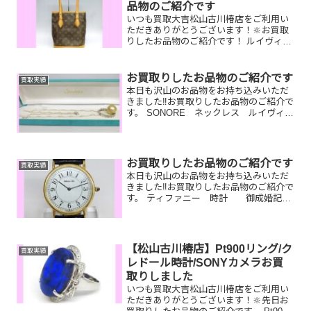
対...
品物のご紹介です
いつも買取大吉松山古川椿店をご利用い
ただきありがとうございます！🔆お買取
りしたお品物のご紹介です！ ルイヴィト
ンバケット／K18リング／携帯電話お家
で眠っているお品物はございませんか？
そのお品物ぜひ！買取大吉松山古川椿店
お買取りしたお品物のご紹介です
買取実績
にお査定させてくださ...
本日も沢山のお品物をお持ち込みいただ
きました‼️お買取りしたお品物のご紹介で
す。 SONORE ネックレス ルイヴィト
ン 財布 切手タンスに眠っているジ
ュエリー、ブランド品、切手など一点一
点丁寧に査定させていただきますので是
非気軽にお持ち...
お買取りしたお品物のご紹介です
買取実績
本日も沢山のお品物をお持ち込みいただ
きました‼️お買取りしたお品物のご紹介で
す。 ティファニー 時計 御成婚記念
5万円金貨 K18 ネックレスこれって金
なのかな？と思うものでもまとめてお持
ちいただけたら一点一点丁寧に査定させ
ていただきます...
【松山古川椿店】Pt900リング/ク
買取実績
レドール時計/SONYカメラお買
取りしました
いつも買取大吉松山古川椿店をご利用い
ただきありがとうございます！🔆先日お