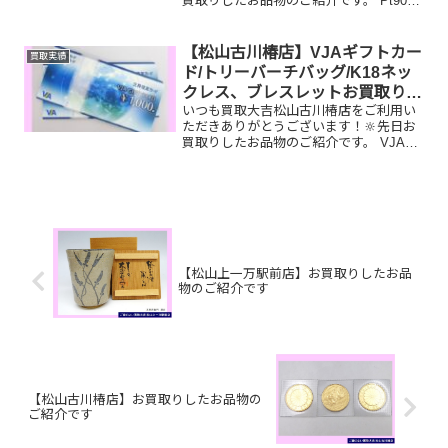
買取りしたお品物のご紹介です。 Pt900
リング/クレドール時計/SONYカメラお家
で眠っているお品物はございませんか？
ぜひ買取大吉松山古川椿店にお査定させ
【松山古川椿店】VJAギフトカー
買取実績
てください！...
ド/トリーバーチバッグ/K18ネッ
クレス、ブレスレットお買取りし
いつも買取大吉松山古川椿店をご利用い
ました
ただきありがとうございます！🔆先日お
買取りしたお品物のご紹介です。 VJAギ
フトカード/トリーバーチバッグ/K18ネッ
クレス、ブレスレットお家で眠っている
お品物はございませんか？ぜひ買取大吉
松山古川椿店に...
【松山上一万駅前店】お買取りしたお品
物のご紹介です
【松山古川椿店】お買取りしたお品物の
ご紹介です