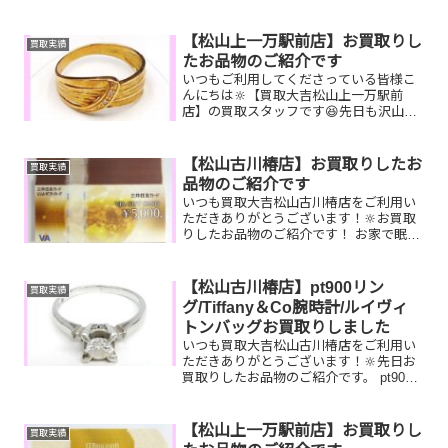
ックレス、ルイヴィトンバッグ、ロンジ
ン腕時計お家で眠っているお品物はござ
いませんか？そのお品物ぜひ！買取大吉
【松山上一万駅前店】お買取りし
買取実績
松山古川椿店にお査定させ...
たお品物のご紹介です
いつもご利用してくださっている皆様こ
んにちは🔆【買取大吉松山上一万駅前
店】の買取スタッフです😆先日も沢山の
お品物をお持ち込みいただきました‼️お買
取りしたお品物のご紹介です。 K18 リ
ング ルイヴィトン リフ
【松山古川椿店】お買取りしたお
買取実績
ト 切手シートしまい...
品物のご紹介です
いつも買取大吉松山古川椿店をご利用い
ただきありがとうございます！🔆お買取
りしたお品物のご紹介です！ お家で眠っ
ているお品物はございませんか？そのお
品物ぜひ！買取大吉松山古川椿店にお査
定させてください！🤗さらに！現在イベ
【松山古川椿店】pt900リン
買取実績
ント開催中です！🎊日頃...
グ/Tiffany＆Co腕時計/ルイヴィ
トンバッグお買取りしました
いつも買取大吉松山古川椿店をご利用い
ただきありがとうございます！🔆先日お
買取りしたお品物のご紹介です。 pt900
ダイヤモンドリング/Tiffany＆Co腕時計/
ルイヴィトンエリプスお家で眠っている
お品物はございませんか？ぜひ買取大吉
【松山上一万駅前店】お買取りし
買取実績
松山古...