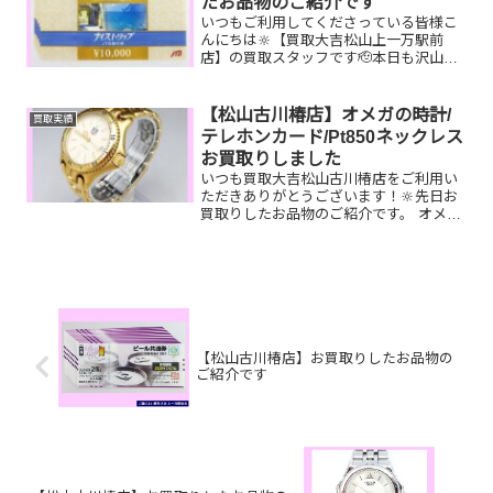
たお品物のご紹介です
いつもご利用してくださっている皆様こ
んにちは🔆【買取大吉松山上一万駅前
店】の買取スタッフです🫡本日も沢山の
お品物をお持ち込みいただきました‼️お買
取りしたお品物のご紹介です。 JTB旅行
券 K14文政小判
【松山古川椿店】オメガの時計/
買取実績
K18 オパール...
テレホンカード/Pt850ネックレス
お買取りしました
いつも買取大吉松山古川椿店をご利用い
ただきありがとうございます！🔆先日お
買取りしたお品物のご紹介です。 オメガ
の時計、テレホンカード、Pt850ネックレ
スお家で眠っているお品物はございませ
んか？ぜひ買取大吉松山古川椿店にお査
定させてください...
【松山古川椿店】お買取りしたお品物の
ご紹介です