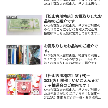
たね！買取大吉松山古川椿店は本日も元
気に営業しております🫡お買取りしたお
品物のご紹介です。 お家で眠っているお
品物はございませんか？そのお品物ぜ
【松山古川椿店】お買取りしたお
買取実績
ひ！買取大吉松山古川椿店...
品物のご紹介です
いつも買取大吉松山古川椿店をご利用の
みなさまこんにちは😊買取大吉松山古川
椿店は本日も元気に営業しております🔆
先日お買取りしたお品物のご紹介です！
お家で眠っているお品物はございません
か？買取大吉松山古川椿店にぜひお査定
お買取りしたお品物のご紹介で
買取実績
させてください😊ご不明...
す。
いつも買取大吉松山古川椿店をご利用し
てくださっているみなさま、こんにち
は！お買取りしたお品物のご紹介です☆
彡 動いていなくても、使用感があっても
大丈夫です‼お家で眠っているお品物がご
ざいましたらぜひ、お査定させてくださ
【松山古川椿店】3/1(日)～
買取実績
い！そして！現在イベン...
3/31(火）開催！いいごえん★ガ
チャ抽選会のご案内です！
いつも買取大吉松山古川椿店をご利用い
ただきありがとうございます！3/1(日)～
3/31(火）期間限定☆春一番・お客様感謝
フェアとしまして現金が当たる！いいご
えん★ガチャ抽選会開催中です！🥰