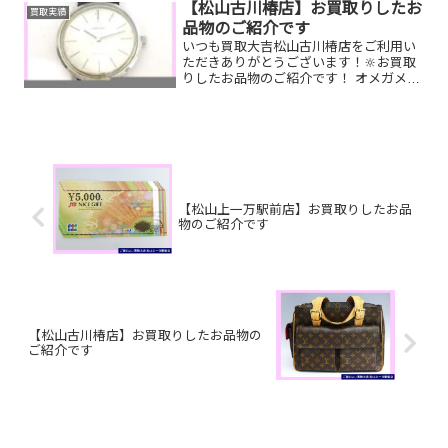
11,500円以上ご成約のお客様限定でご参
【松山古川椿店】お買取りしたお
買取実績
加いただけ...
品物のご紹介です
いつも買取大吉松山古川椿店をご利用い
ただきありがとうございます！🔆お買取
りしたお品物のご紹介です！ オメガメン
ズ腕時計／ルイヴィトンポルトフォイユ
サラ／御在位10万円金貨家で眠っている
お品物はございませんか？そのお品物ぜ
ひ！買取大吉松山古川...
【松山上一万駅前店】お買取りしたお品
物のご紹介です
【松山古川椿店】お買取りしたお品物の
ご紹介です