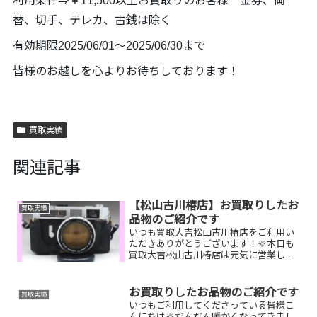
利用条件⇒￥11,500以上お買取りのお客様 金券、両
替、切手、テレカ、古銭は除く
有効期限2025/06/01〜2025/06/30まで
皆様のお越しを心よりお待ちしております！
買取実績
関連記事
【松山古川椿店】お買取りしたお
買取実績
品物のご紹介です
いつも買取大吉松山古川椿店をご利用い
ただきありがとうございます！🔆本日も
買取大吉松山古川椿店は元気に営業して
おります🤗お買取りしたお品物のご紹介
です！ルイヴィトンバッグ、ゴールドネ
ックレス、ROLEX腕時計お家で眠ってい
お買取りしたお品物のご紹介です
買取実績
るお品物はございませ...
いつもご利用してくださっている皆様こ
んにちは🔆だんだん暖かくなってきまし