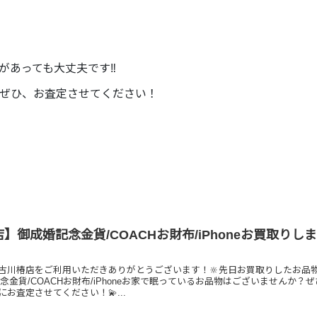
があっても大丈夫です‼
ぜひ、お査定させてください！
】御成婚記念金貨/COACHお財布/iPhoneお買取りし
古川椿店をご利用いただきありがとうございます！🔆先日お買取りしたお品
念金貨/COACHお財布/iPhoneお家で眠っているお品物はございませんか？
お査定させてください！💫...