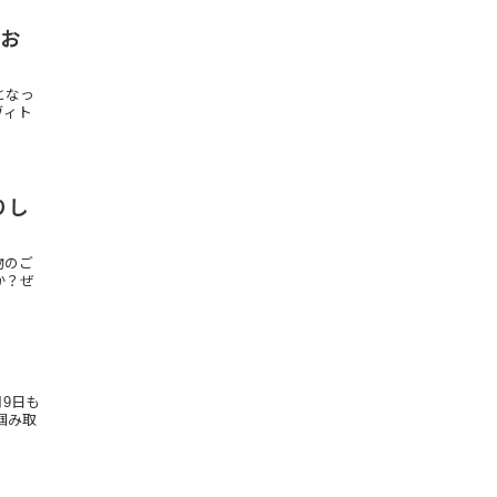
グお
となっ
ヴィト
りし
物のご
か？ぜ
9日も
掴み取