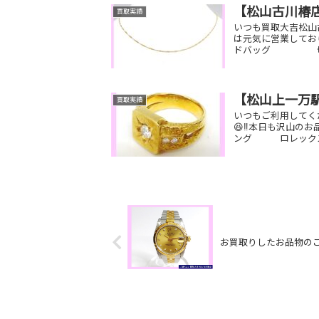
【松山古川椿
買取実績
いつも買取大吉松山
は元気に営業してお
ドバッグ 切手お
【松山上一万
買取実績
いつもご利用してく
😆‼️本日も沢山の
ング ロレックス
お買取りしたお品物の