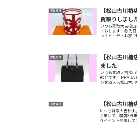
【松山古川椿
買取実績
買取りしました【
いつも買取大吉松山古
ております！😌先
ンスピーディお家で眠
【松山古川椿店
買取実績
ました
いつも買取大吉松山
紹介です。 PRAD
ひ買取大吉松山古川
【松山古川椿
買取実績
いつも買取大吉松山
ちまして、開店3周
りイベント開催しておりま