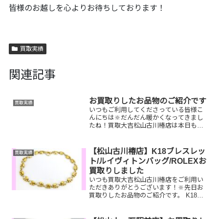
皆様のお越しを心よりお待ちしております！
買取実績
関連記事
お買取りしたお品物のご紹介です
買取実績
いつもご利用してくださっている皆様こ
んにちは🔆だんだん暖かくなってきまし
たね！買取大吉松山古川椿店は本日も元
気に営業しております🫡お買取りしたお
品物のご紹介です。 お家で眠っているお
品物はございませんか？そのお品物ぜ
【松山古川椿店】K18ブレスレッ
買取実績
ひ！買取大吉松山古川椿店...
ト/ルイヴィトンバッグ/ROLEXお
買取りしました
いつも買取大吉松山古川椿店をご利用い
ただきありがとうございます！🔆先日お
買取りしたお品物のご紹介です。 K18ブ
レスレット/ルイヴィトンロックミーデ
ー/ROLEXGMTマスターⅡお家で眠って
いるお品物はございませんか？ぜひ買取