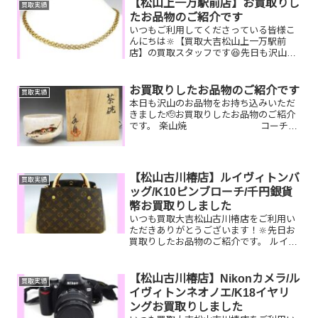
【松山上一万駅前店】お買取りし
買取実績
大吉松山古川椿...
たお品物のご紹介です
いつもご利用してくださっている皆様こ
んにちは🔆【買取大吉松山上一万駅前
店】の買取スタッフです😆先日も沢山の
お品物をお持ち込みいただきました‼️お買
取りしたお品物のご紹介です。 K18 ネ
ックレス ディオール 時計
お買取りしたお品物のご紹介です
買取実績
プラダ 時計しまい...
本日も沢山のお品物をお持ち込みいただ
きました🫡お買取りしたお品物のご紹介
です。 楽山焼 コーチ
バッグ ハーゲンダッツギフト券
片付けで出てきた焼き物やブランドバッ
グ、貰ったけど使わない商品券など…お
家で眠っているお品物が...
【松山古川椿店】ルイヴィトンバ
買取実績
ッグ/K10ピンブローチ/千円銀貨
幣お買取りしました
いつも買取大吉松山古川椿店をご利用い
ただきありがとうございます！🔆先日お
買取りしたお品物のご紹介です。 ルイヴ
ィトン モンテーニュ/K10 ピンブロー
チ/千円銀貨幣プルーフ貨幣セットお家で
眠っているお品物はございませんか？ぜ
【松山古川椿店】Nikonカメラ/ル
買取実績
ひ買取大吉松山古...
イヴィトンネオノエ/K18イヤリ
ングお買取りしました