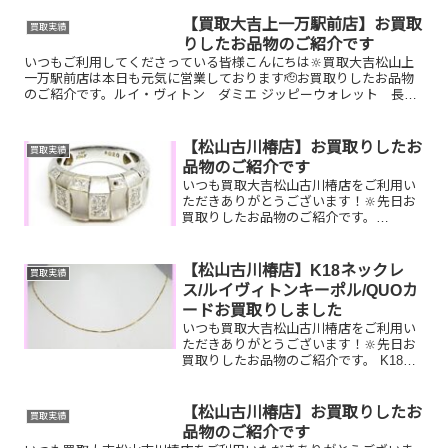
ー、時計etc.はもちろん、他店で断られ
たものや、片手でお持ちいただけるもの
【買取大吉上一万駅前店】お買取
買取実績
ならお買取りできるお品が...
りしたお品物のご紹介です
いつもご利用してくださっている皆様こんにちは🔆買取大吉松山上
一万駅前店は本日も元気に営業しております🫡お買取りしたお品物
のご紹介です。ルイ・ヴィトン ダミエ ジッピーウォレット 長財
布K24 インゴットK14 万年筆ペン先お家で眠っているお...
【松山古川椿店】お買取りしたお
買取実績
品物のご紹介です
いつも買取大吉松山古川椿店をご利用い
ただきありがとうございます！🔆先日お
買取りしたお品物のご紹介です。
K18WGダイヤリング／ルイヴィトンバケ
ット／ティファニー腕時計お家で眠って
いるお品物はございませんか？そのお品
【松山古川椿店】K18ネックレ
買取実績
物ぜひ！買取大吉松山古川...
ス/ルイヴィトンキーポル/QUOカ
ードお買取りしました
いつも買取大吉松山古川椿店をご利用い
ただきありがとうございます！🔆先日お
買取りしたお品物のご紹介です。 K18ネ
ックレス/ルイヴィトンキーポル/QUOカ
ードお家で眠っているお品物はございま
せんか？ぜひ買取大吉松山古川椿店にお
【松山古川椿店】お買取りしたお
買取実績
査定させてくださ...
品物のご紹介です