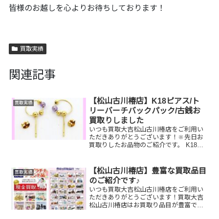
皆様のお越しを心よりお待ちしております！
買取実績
関連記事
【松山古川椿店】K18ピアス/ト
買取実績
リーバーチバックパック/古銭お
買取りしました
いつも買取大吉松山古川椿店をご利用い
ただきありがとうございます！🔆先日お
買取りしたお品物のご紹介です。 K18ピ
アス/トリーバーチバックパック/古銭お
家で眠っているお品物はございません
か？ぜひ買取大吉松山古川椿店にお査定
【松山古川椿店】豊富な買取品目
買取実績
させてください！💫皆...
のご紹介です♪
いつも買取大吉松山古川椿店をご利用い
ただきありがとうございます！買取大吉
松山古川椿店はお買取り品目が豊富で
す！🥰ブランド品、貴金属、ジュエリ