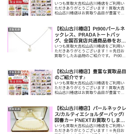
いつも買取大吉松山古川椿店をご利用い
ただきありがとうございます！買取大吉
松山古川椿店はお買取り品目が豊富で
す！🥰ブランド品、貴金属、ジュエリ
ー、時計etc.はもちろん、他店で断られ
たものや、片手でお持ちいただけるもの
【松山古川椿店】Pt900パールネ
買取実績
ならお買取りできるお品が...
ックレス、PRADAトートバッ
グ、全国百貨店共通商品券をお買
いつも買取大吉松山古川椿店をご利用い
取りしました！
ただきありがとうございます！🔆先日お
買取りしたお品物のご紹介です。 Pt900
パールネックレス／PRADAトートバッグ
／全国百貨店共通商品券お家で眠ってい
るお品物はございませんか？そのお品物
【松山古川椿店】豊富な買取品目
買取実績
ぜひ！買取大吉...
のご紹介です♪
いつも買取大吉松山古川椿店をご利用い
ただきありがとうございます！買取大吉
松山古川椿店はお買取り品目が豊富で
す！🥰ブランド品、貴金属、ジュエリ
ー、時計etc.はもちろん、他店で断られ
たものや、片手でお持ちいただけるもの
【松山古川椿店】パールネックレ
買取実績
ならお買取りできるお品が...
ス/カルティエショルダーバッグ/
図書カードNEXTお買取りしまし
いつも買取大吉松山古川椿店をご利用い
た
ただきありがとうございます！🔆先日お