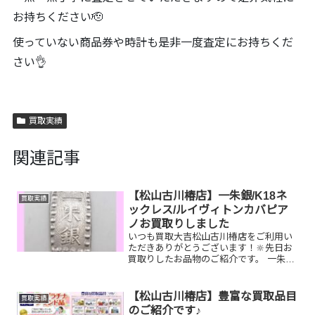
お持ちください🫡
使っていない商品券や時計も是非一度査定にお持ちくだ
さい👌
買取実績
関連記事
【松山古川椿店】一朱銀/K18ネ
買取実績
ックレス/ルイヴィトンカバピア
ノお買取りしました
いつも買取大吉松山古川椿店をご利用い
ただきありがとうございます！🔆先日お
買取りしたお品物のご紹介です。 一朱
銀/K18ネックレス/ルイヴィトンカバピア
ノお家で眠っているお品物はございませ
んか？ぜひ買取大吉松山古川椿店にお査
【松山古川椿店】豊富な買取品目
買取実績
定させてください！...
のご紹介です♪