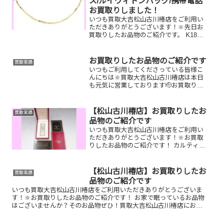
ス/ルイヴィトンバッグ/携帯電話
お買取りしました！
いつも買取大吉松山古川椿店をご利用い
ただきありがとうございます！🔆先日お
買取りしたお品物のご紹介です。 K18ネ
ックレス/ルイヴィトン ドーヴィル/携
帯電話お家で眠っているお品物はござい
ませんか？そのお品物ぜひ！買取大吉松
お買取りしたお品物のご紹介です
買取実績
山古川椿店にお査定...
いつもご利用してくださっている皆様こ
んにちは🔆買取大吉松山古川椿店は本日
も元気に営業しております🫡お買取りし
たお品物のご紹介です。 お家で眠ってい
るお品物はございませんか？そのお品物
ぜひ！買取大吉松山古川椿店にお査定さ
【松山古川椿店】お買取りしたお
買取実績
せてください！🤗皆様の...
品物のご紹介です
いつも買取大吉松山古川椿店をご利用い
ただきありがとうございます！🔆お買取
りしたお品物のご紹介です！ カルティエ
ライター／ルイヴィトン ルーダミエジェ
アン／Ｋ18万年筆ペン先家で眠っている
お品物はございませんか？そのお品物ぜ
【松山古川椿店】お買取りしたお
買取実績
ひ！買取大吉松山古...
品物のご紹介です
いつも買取大吉松山古川椿店をご利用いただきありがとうございま
す！🔆お買取りしたお品物のご紹介です！ お家で眠っているお品物
はございませんか？そのお品物ぜひ！買取大吉松山古川椿店にお査
定させてください！🤗さらに！現在イベント開催中です！🎊日頃...