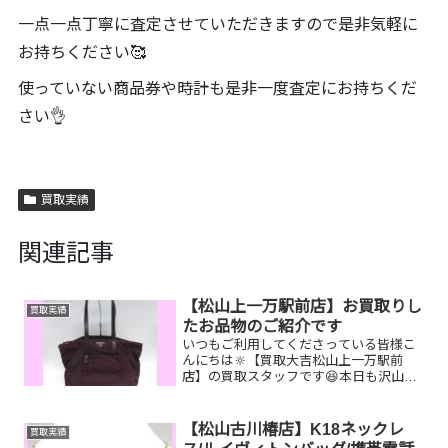
一点一点丁寧に査定させていただきますので是非気軽に
お持ちください🥰
使っていない商品券や時計も是非一度査定にお持ちくだ
さい👌
買取実績
関連記事
【松山上一万駅前店】お買取りし
買取実績
たお品物のご紹介です
いつもご利用してくださっている皆様こ
んにちは🔆【買取大吉松山上一万駅前
店】の買取スタッフです😆本日も沢山の
お品物をお持ち込みいただきました‼️お買
取りしたお品物のご紹介です。 プラダ
バッグ 古銭
【松山古川椿店】K18ネックレ
買取実績
図書カードNEXTし...