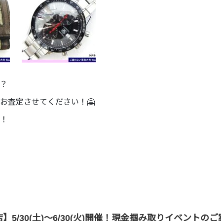
？
お査定させてください！🤗
！
】5/30(土)～6/30(火)開催！現金掴み取りイベントの