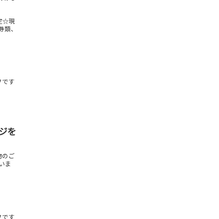
定☆現
金券類、
フです
ージを
物のご
ざいま
フです