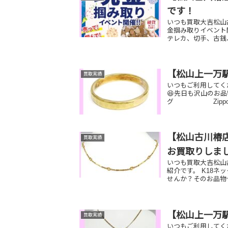
です！
いつも買取大吉松山古
金掴み取りイベント開
テレカ、切手、古銭、
【松山上一万
買取実績
いつもご利用してく
😆先日も沢山のお品
グ Zippo
【松山古川椿店
買取実績
お買取りしま
いつも買取大吉松山
紹介です。 K18ネ
せんか？そのお品物
【松山上一万
買取実績
いつもご利用してく