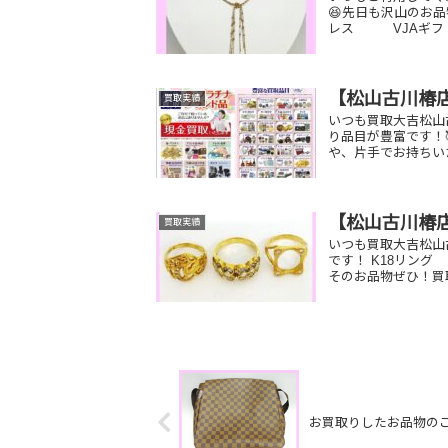
😆先日も沢山のお品
レス VJAギフ
【松山古川椿
買取実績
いつも買取大吉松山
り品目が豊富です！
や、片手でお持ちい
【松山古川椿
買取実績
いつも買取大吉松山
です！ K18
そのお品物ぜひ！買
お買取りしたお品物の