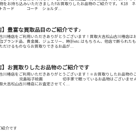
物をお持ち込みいただきました‼️お買取りしたお品物のご紹介です。 K18 
トカード コーチ ショルダ...
店】豊富な買取品目のご紹介です♪
古川椿店をご利用いただきありがとうございます！買取大吉松山古川椿店は
🥰ブランド品、貴金属、ジュエリー、時計etc.はもちろん、他店で断られた
ただけるものならお買取りできるお品が...
店】お買取りしたお品物のご紹介です
古川椿店をご利用いただきありがとうございます！🔆お買取りしたお品物の
リング 児島裕子絵画 切手家で眠っているお品物はございませ
取大吉松山古川椿店にお査定させてく...
ご紹介です