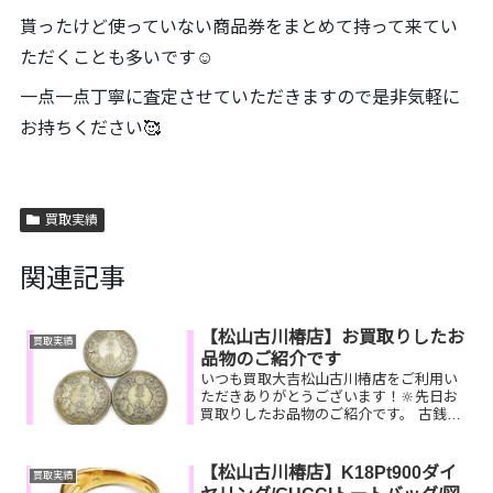
貰ったけど使っていない商品券をまとめて持って来てい
ただくことも多いです☺️
一点一点丁寧に査定させていただきますので是非気軽に
お持ちください🥰
買取実績
関連記事
【松山古川椿店】お買取りしたお
買取実績
品物のご紹介です
いつも買取大吉松山古川椿店をご利用い
ただきありがとうございます！🔆先日お
買取りしたお品物のご紹介です。 古銭／
Pt900ダイヤリング／ルイヴィトンネヴ
ァーフルお家で眠っているお品物はござ
いませんか？そのお品物ぜひ！買取大吉
【松山古川椿店】K18Pt900ダイ
買取実績
松山古川椿店にお査...