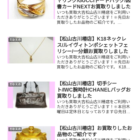
ヤリング/GUCCIトートバッグ/図
書カードNEXTお買取りしました
いつも買取大吉松山古川椿店をご利用い
ただきありがとうございます！🔆先日お
買取りしたお品物のご紹介です。
K18Pt900ダイヤリング/GUCCIトートバ
ッグ/図書カードNEXTお家で眠っている
お品物はございませんか？ぜひ買取大吉
【松山古川椿店】K18ネックレ
買取実績
松山古川椿店...
ス/ルイヴィトンポシェットフェ
リシー/一分銀お買取りしました
いつも買取大吉松山古川椿店をご利用い
ただきありがとうございます！🔆先日お
買取りしたお品物のご紹介です。 K18ネ
ックレス/ルイヴィトン ポシェットフェ
リシー/一分銀お家で眠っているお品物は
ございませんか？ぜひ買取大吉松山古川
【松山古川椿店】切手シー
買取実績
椿店にお査定させ...
ト/IWC腕時計/CHANELバッグお
買取りしました
いつも買取大吉松山古川椿店をご利用い
ただきありがとうございます！🔆本日木
曜日は定休日となっております😌先日お
買取りしたお品物のご紹介です。 切手シ
ート/IWC腕時計/CHANELバッグお家で眠
っているお品物はございませんか？ぜひ
【松山古川椿店】お買取りしたお
買取実績
買取大吉松山...
品物のご紹介です