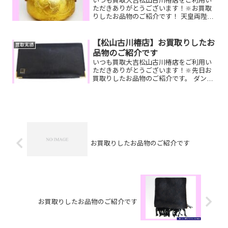
いつも買取大吉松山古川椿店をご利用い
ただきありがとうございます！🔆お買取
りしたお品物のご紹介です！ 天皇両陛下
御結婚五十周年記念茶釜／ルイヴィトン
モンスリ／JCBギフトカード家で眠って
いるお品物はございませんか？そのお品
【松山古川椿店】お買取りしたお
買取実績
物ぜひ！買取大吉松...
品物のご紹介です
いつも買取大吉松山古川椿店をご利用い
ただきありがとうございます！🔆先日お
買取りしたお品物のご紹介です。 ダンヒ
ル長財布/Pt900ダイヤネックレス/全国百
貨店共通商品券お家で眠っているお品物
はございませんか？そのお品物ぜひ！買
取大吉松山古川...
お買取りしたお品物のご紹介です
お買取りしたお品物のご紹介です