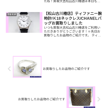
たね！買取大吉松山古川椿店は本日も元
気に営業しております🫡お買取りしたお
品物のご紹介です。 お家で眠っているお
品物はございませんか？そのお品物ぜ
【松山古川椿店】ティファニー腕
買取実績
ひ！買取大吉松山古川椿店...
時計/Ｋ18ネックレス/CHANELバ
ッグお買取りしました
いつも買取大吉松山古川椿店をご利用い
ただきありがとうございます！🔆先日お
買取りしたお品物のご紹介です。 ティフ
ァニー腕時計/Ｋ18ネックレス/CHANEL
ショルダーバッグお家で眠っているお品
物はございませんか？ぜひ買取大吉松山
古川椿店にお査...
お買取りしたお品物のご紹介です
お買取りしたお品物のご紹介です