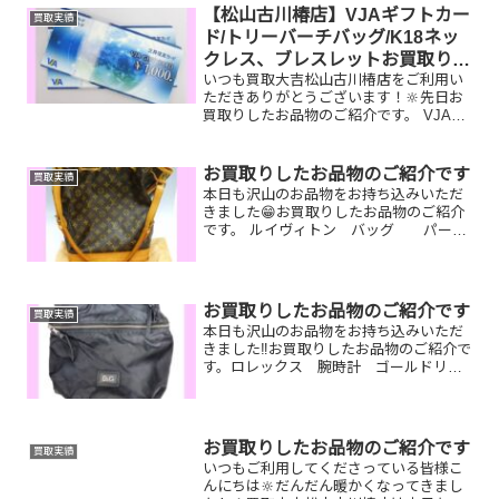
たものや、片手でお持ちいただけるもの
【松山古川椿店】VJAギフトカー
買取実績
ならお買取りできるお品が...
ド/トリーバーチバッグ/K18ネッ
クレス、ブレスレットお買取りし
いつも買取大吉松山古川椿店をご利用い
ました
ただきありがとうございます！🔆先日お
買取りしたお品物のご紹介です。 VJAギ
フトカード/トリーバーチバッグ/K18ネッ
クレス、ブレスレットお家で眠っている
お品物はございませんか？ぜひ買取大吉
お買取りしたお品物のご紹介です
買取実績
松山古川椿店に...
本日も沢山のお品物をお持ち込みいただ
きました😁お買取りしたお品物のご紹介
です。 ルイヴィトン バッグ パール
ネックレス セリーヌ 財布ルイヴィ
トンのヌメ革がやけてしまっていたり持
ち手がちぎれてしまっているものでも大
丈夫です！お家に眠って...
お買取りしたお品物のご紹介です
買取実績
本日も沢山のお品物をお持ち込みいただ
きました‼️お買取りしたお品物のご紹介で
す。ロレックス 腕時計 ゴールドリン
グ金 眼鏡動いていなくても、壊れてい
ても、使用感があっても大丈夫です‼お家
で眠っているお品物がございましたらぜ
ひ、お査定させてく...
お買取りしたお品物のご紹介です
買取実績
いつもご利用してくださっている皆様こ
んにちは🔆だんだん暖かくなってきまし